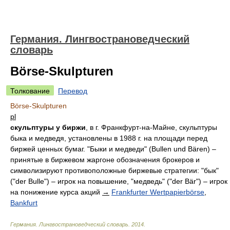
Германия. Лингвострановедческий
словарь
Börse-Skulpturen
Толкование
Перевод
Börse-Skulpturen
pl
скульптуры у биржи
, в г. Франкфурт-на-Майне, скульптуры
быка и медведя, установлены в 1988 г. на площади перед
биржей ценных бумаг. "Быки и медведи" (Bullen und Bären) –
принятые в биржевом жаргоне обозначения брокеров и
символизируют противоположные биржевые стратегии: "бык"
("der Bulle") – игрок на повышение, "медведь" ("der Bär") – игрок
на понижение курса акций
→
Frankfurter Wertpapierbörse
,
Bankfurt
Германия. Лингвострановедческий словарь
.
2014
.