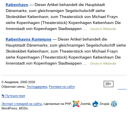
København
— Dieser Artikel behandelt die Hauptstadt
Dänemarks; zum gleichnamigen Segelschulschiff siehe
Skoleskibet København; zum Theaterstück von Michael Frayn
siehe Kopenhagen (Theaterstück) Kopenhagen København Die
Innenstadt von Kopenhagen Stadtwappen …
Deutsch Wikipedia
Københavns Kommune
— Dieser Artikel behandelt die
Hauptstadt Dänemarks; zum gleichnamigen Segelschulschiff siehe
Skoleskibet København; zum Theaterstück von Michael Frayn
siehe Kopenhagen (Theaterstück) Kopenhagen København Die
Innenstadt von Kopenhagen Stadtwappen …
Deutsch Wikipedia
© Академик, 2000-2026
18+
Обратная связь:
Техподдержка
,
Реклама на сайте
👣 Путешествия
Экспорт словарей на сайты
, сделанные на PHP,
Joomla,
Drupal,
WordPress, MODx.